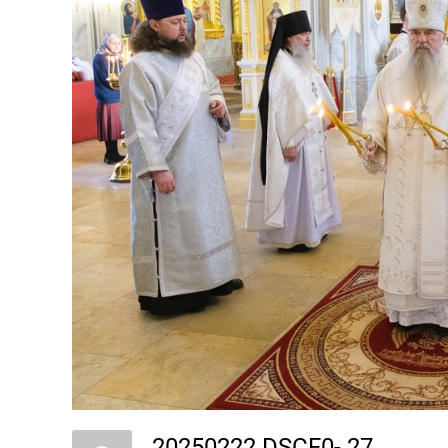
РАСПИСАНИЕ
РАСПИСАНИ
БОГОСЛУЖЕНИЙ с 16 по 30
БОГОСЛУЖЕ
мая
апреля по 9
20250222 DSCF0- 27